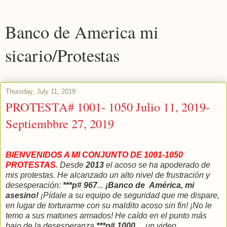
Banco de America mi
sicario/Protestas
Thursday, July 11, 2019
PROTESTA# 1001- 1050 Julio 11, 2019-
Septiembbre 27, 2019
BIENVENIDOS A MI CONJUNTO DE 1001-1050
PROTESTAS
.
Desde
2013
el acoso se ha apoderado de
mis protestas. He alcanzado un alto nivel de frustración y
desesperación:
***p# 967
...
¡Banco de América, mi
asesino!
¡Pídale a su equipo de seguridad que me dispare,
en lugar de torturarme con su maldito acoso sin fin! ¡No le
temo a sus matones armados! He caído en el punto más
bajo de la desesperanza
***p# 1000…
un video