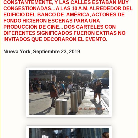
CONSTANTEMENTE, Y LAS CALLES ESTABAN MUY
CONGESTIONADAS... A LAS 10 A.M. ALREDEDOR DEL
EDIFICIO DEL BANCO DE AMÉRICA, ACTORES DE
FONDO HICIERON ESCENAS PARA UNA
PRODUCCIÓN DE CINE... DOS CARTELES CON
DIFERENTES SIGNIFICADOS FUERON EXTRAS NO
INVITADOS QUE DECORARON EL EVENTO.
Nueva York, Septiembre 23, 2019