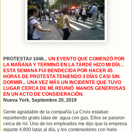
PROTESTA# 1046...
UN EVENTO QUE COMENZÓ POR
LA MAÑANA Y TERMINÓ EN LA TARDE HIZO MI DÍA...
ESTA SEMANA FUI BENDECIDA POR HACER 45
HORAS DE PROTESTA TENIENDO 3 DÍAS CASI SIN
DORMIR... UNA VEZ MÁS UN INCIDENTE QUE TUVO
LUGAR CERCA DE MÍ, REUNIÓ MANOS GENEROSAS
EN UN ACTO DE CONSIDERACIÓN.
Nueva York, Septiembre 20, 2019
Gente agradable de la compañía La Croix estaban
repartiendo gratis latas de agua con gas. Ellos se pararon
cerca de mí. Uno de los empleados me dijo que la empresa
reparte 4.800 latas al día, y los contenedores con hielo