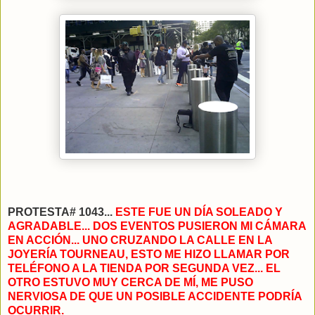
PROTESTA# 1043...
ESTE FUE UN DÍA SOLEADO Y
AGRADABLE... DOS EVENTOS PUSIERON MI CÁMARA
EN ACCIÓN... UNO CRUZANDO LA CALLE EN LA
JOYERÍA TOURNEAU, ESTO ME HIZO LLAMAR POR
TELÉFONO A LA TIENDA POR SEGUNDA VEZ... EL
OTRO ESTUVO MUY CERCA DE MÍ, ME PUSO
NERVIOSA DE QUE UN POSIBLE ACCIDENTE PODRÍA
OCURRIR.