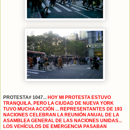
PROTESTA# 1047...
HOY MI PROTESTA ESTUVO
TRANQUILA, PERO LA CIUDAD DE NUEVA YORK
TUVO MUCHA ACCIÓN ... REPRESENTANTES DE 193
NACIONES CELEBRAN LA REUNIÓN ANUAL DE LA
ASAMBLEA GENERAL DE LAS NACIONES UNIDAS...
LOS VEHÍCULOS DE EMERGENCIA PASABAN