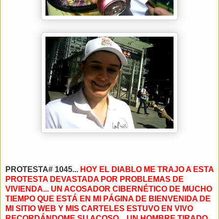
PROTESTA# 1045...
HOY EL DIABLO ME TRAJO A ESTA
PROTESTA DEVASTADA POR PROBLEMAS DE
VIVIENDA... UN ACOSADOR CIBERNÉTICO DE MUCHO
TIEMPO QUE ESTÁ EN MI PÁGINA DE BIENVENIDA DE
MI SITIO WEB Y MIS CARTELES ESTUVO EN VIVO
RECORDÁNDOME SU ACOSO... UN HOMBRE TIRADO