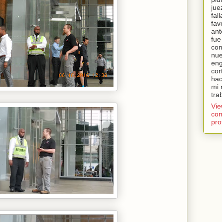
jue
fal
fav
ant
fue
con
nue
eng
cor
hac
mi 
tra
Vi
com
pro