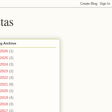
tas
g Archive
2026
(1)
2025
(2)
2024
(3)
2023
(2)
2022
(3)
2021
(8)
2020
(2)
2019
(4)
2018
(3)
2017
(2)