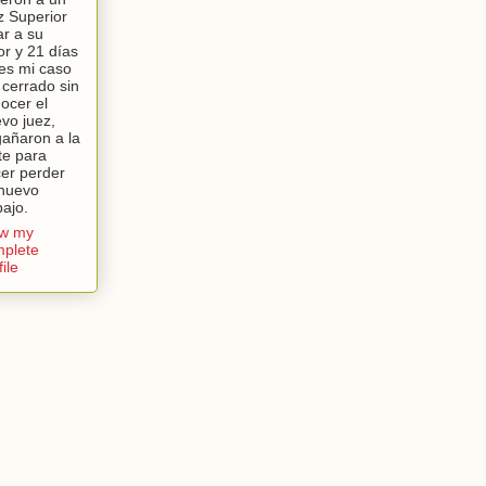
z Superior
lar a su
or y 21 días
es mi caso
 cerrado sin
ocer el
vo juez,
añaron a la
te para
er perder
nuevo
bajo.
ew my
plete
file