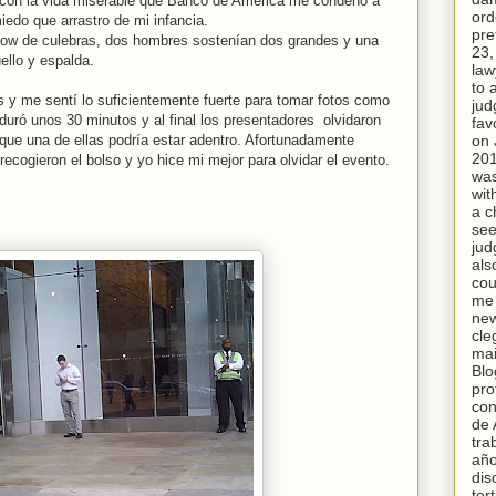
o con la vida miserable que Banco de América me condenó a
ord
iedo que arrastro de mi infancia.
pre
show de culebras, dos hombres sostenían dos grandes y una
23,
ello y espalda.
law
to 
s y me sentí lo suficientemente fuerte para tomar fotos como
jud
duró unos 30 minutos y al final los presentadores olvidaron
fav
on 
que una de ellas podría estar adentro. Afortunadamente
20
cogieron el bolso y yo hice mi mejor para olvidar el evento.
was
wit
a c
see
jud
als
cou
me 
new
cle
mai
Blo
pro
con
de 
tra
año
dis
tor