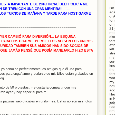
ESTA IMPACTANTE DE 2016! INCREÍBLE! POLICÍA ME
I'm
DE TREN CON UNA GRAN MENTIRA!!!!!! ...
aga
LOS TURNOS DE MAÑANA Y TARDE PARA HOSTIGARME
of 
for
emp
=====================================
21 
med
dis
YER CAMBIÓ PARA DIVERSIÓN... LA ESQUINA
tor
S PARA HOSTIGARME PERO ELLOS NO SON LOS ÚNICOS
att
URIDAD TAMBIÉN SUS AMIGOS HAN SIDO SOCIOS DE
lef
 QUE JAMÁS PENSÉ QUE PODÍA MANEJARLO HIZO ESTA
str
my 
sur
kne
e yo conozco perfectamente los amigos que él usa para
th
for
cos para engañarme y burlarse de mí. Ellos están grabados en
wor
log.
my 
not
unto de 50 protestas, me gustaría compartir con mis
acc
ron ayer y hoy especial para mí.
fil
in 
s páginas web oficiales en uniformes. Estas no son mis fotos
jud
rec
emo
da