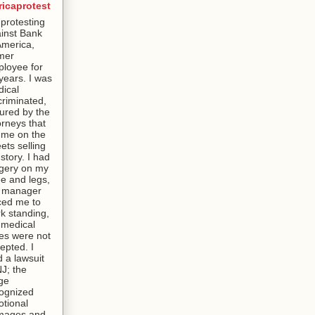
ricaprotest
 protesting
inst Bank
America,
mer
loyee for
years. I was
ical
criminated,
tured by the
orneys that
t me on the
eets selling
story. I had
gery on my
e and legs,
e manager
ced me to
k standing,
medical
es were not
epted. I
ed a lawsuit
NJ; the
ge
ognized
tional
mages and