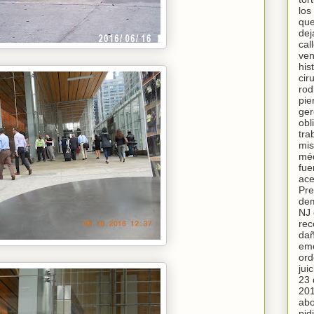
los
qu
dej
cal
ven
his
cir
rodi
pie
ger
obl
tra
mis
méd
fue
ace
Pre
de
NJ 
rec
da
emo
ord
juic
23 
201
ab
pid