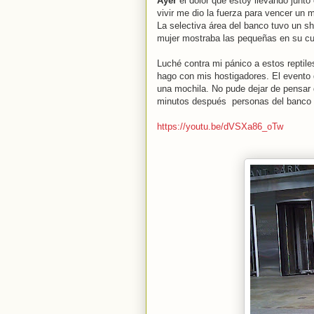
Ayer
el dolor que estoy llevando junt
vivir me dio la fuerza para vencer un m
La selectiva área del banco tuvo un 
mujer mostraba las pequeñas en su cu
Luché contra mi pánico a estos reptile
hago con mis hostigadores. El evento 
una mochila. No pude dejar de pensar 
minutos después personas del banco re
https://youtu.be/dVSXa86_oTw