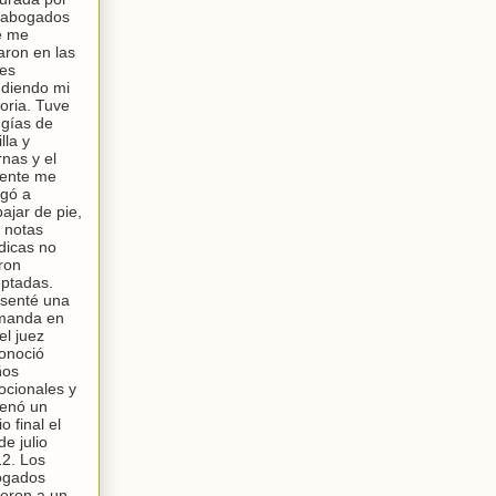
 abogados
e me
aron en las
les
diendo mi
toria. Tuve
ugías de
lla y
rnas y el
ente me
igó a
bajar de pie,
 notas
icas no
ron
ptadas.
senté una
manda en
el juez
onoció
ños
cionales y
enó un
io final el
de julio
2. Los
ogados
ieron a un