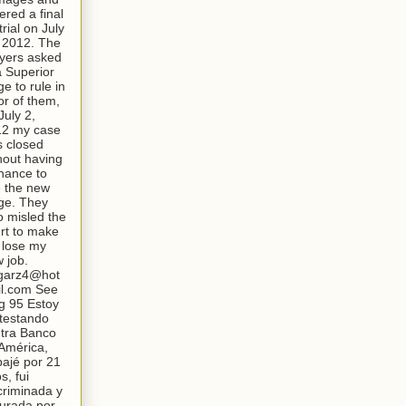
ered a final
trial on July
 2012. The
yers asked
a Superior
ge to rule in
or of them,
July 2,
12 my case
 closed
hout having
hance to
 the new
ge. They
o misled the
rt to make
lose my
 job.
garz4@hot
l.com See
g 95 Estoy
testando
tra Banco
América,
bajé por 21
s, fui
criminada y
turada por